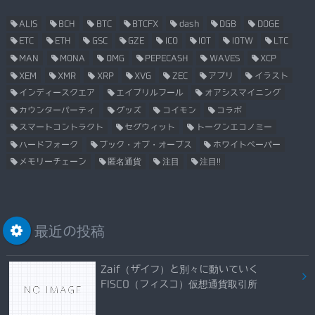
ALIS
BCH
BTC
BTCFX
dash
DGB
DOGE
ETC
ETH
GSC
GZE
ICO
IOT
IOTW
LTC
MAN
MONA
OMG
PEPECASH
WAVES
XCP
XEM
XMR
XRP
XVG
ZEC
アプリ
イラスト
インディースクエア
エイプリルフール
オアシスマイニング
カウンターパーティ
グッズ
コイモン
コラボ
スマートコントラクト
セグウィット
トークンエコノミー
ハードフォーク
ブック・オブ・オーブス
ホワイトペーパー
メモリーチェーン
匿名通貨
注目
注目!!
最近の投稿
Zaif（ザイフ）と別々に動いていく
FISCO（フィスコ）仮想通貨取引所