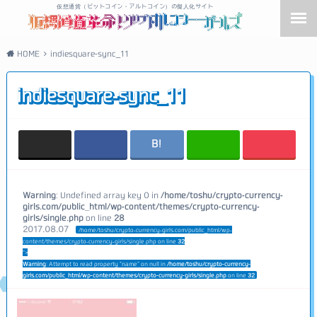
仮想通貨（ビットコイン・アルトコイン）の擬人化サイト
HOME
indiesquare-sync_11
indiesquare-sync_11
Warning
: Undefined array key 0 in
/home/toshu/crypto-currency-
girls.com/public_html/wp-content/themes/crypto-currency-
girls/single.php
on line
28
2017.08.07
/home/toshu/crypto-currency-girls.com/public_html/wp-
content/themes/crypto-currency-girls/single.php on line
32
">
Warning
: Attempt to read property "name" on null in
/home/toshu/crypto-currency-
girls.com/public_html/wp-content/themes/crypto-currency-girls/single.php
on line
32