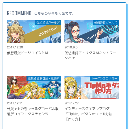
RECOMMEND
こちらの記事も人気です。
仮想通貨ガールズ
仮想通貨ガールズ
2017.12.28
2018.9.5
仮想通貨ドージコインとは
仮想通貨マトリクスAIネットワー
クとは
仮想通貨取引所・販売所
トークンエコノミー
2017.12.11
2017.7.27
外貨でも取引できるグローバル取
インディースクエアでブログに
引所コインエクスチェンジ
「TipMe」ボタンをつける方法
【作り方】