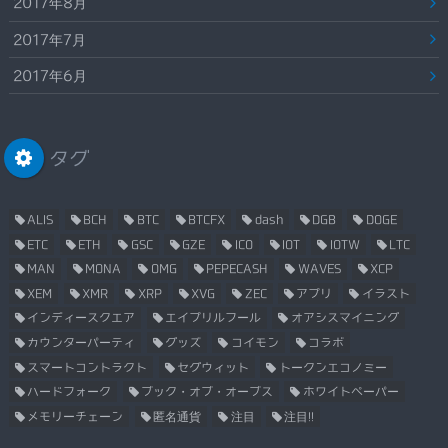
2017年8月
2017年7月
2017年6月
タグ
ALIS
BCH
BTC
BTCFX
dash
DGB
DOGE
ETC
ETH
GSC
GZE
ICO
IOT
IOTW
LTC
MAN
MONA
OMG
PEPECASH
WAVES
XCP
XEM
XMR
XRP
XVG
ZEC
アプリ
イラスト
インディースクエア
エイプリルフール
オアシスマイニング
カウンターパーティ
グッズ
コイモン
コラボ
スマートコントラクト
セグウィット
トークンエコノミー
ハードフォーク
ブック・オブ・オーブス
ホワイトペーパー
メモリーチェーン
匿名通貨
注目
注目!!