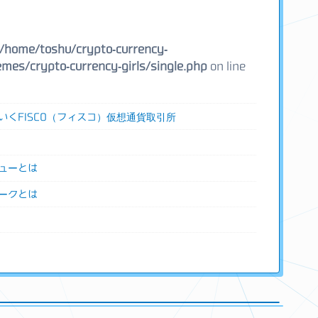
/home/toshu/crypto-currency-
mes/crypto-currency-girls/single.php
on line
いくFISCO（フィスコ）仮想通貨取引所
ューとは
ークとは