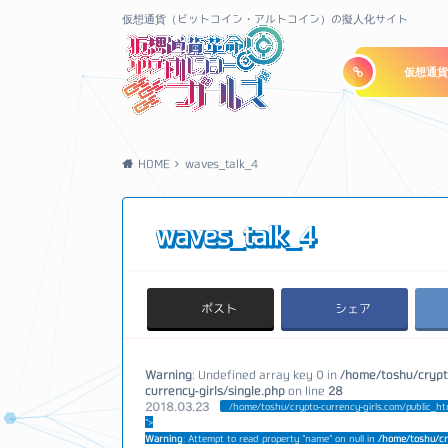
仮想通貨（ビットコイン・アルトコイン）の擬人化サイト
仮想通貨
HOME
waves_talk_4
waves_talk_4
ポスト
シェア
Warning
: Undefined array key 0 in
/home/toshu/crypt
currency-girls/single.php
on line
28
2018.03.23
/home/toshu/crypto-currency-girls.com/public_ht
">
Warning
: Attempt to read property "name" on null in
/home/toshu/cr