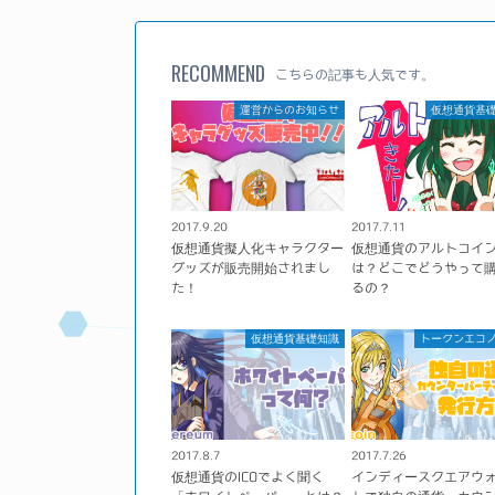
RECOMMEND
こちらの記事も人気です。
運営からのお知らせ
仮想通貨基
2017.9.20
2017.7.11
仮想通貨擬人化キャラクター
仮想通貨のアルトコイ
グッズが販売開始されまし
は？どこでどうやって
た！
るの？
仮想通貨基礎知識
トークンエコ
2017.8.7
2017.7.26
仮想通貨のICOでよく聞く
インディースクエアウ