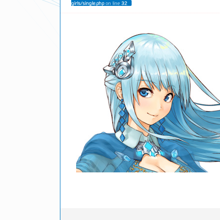
girls/single.php
on line
32