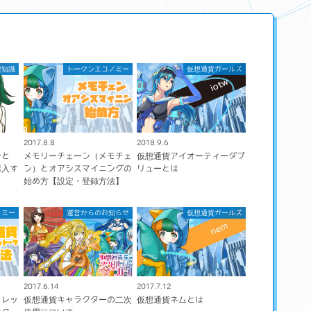
礎知識
トークンエコノミー
仮想通貨ガールズ
2017.8.8
2018.9.6
ンと
メモリーチェーン（メモチェ
仮想通貨アイオーティーダブ
購入す
ン）とオアシスマイニングの
リューとは
始め方【設定・登録方法】
ノミー
運営からのお知らせ
仮想通貨ガールズ
2017.6.14
2017.7.12
ォレッ
仮想通貨キャラクターの二次
仮想通貨ネムとは