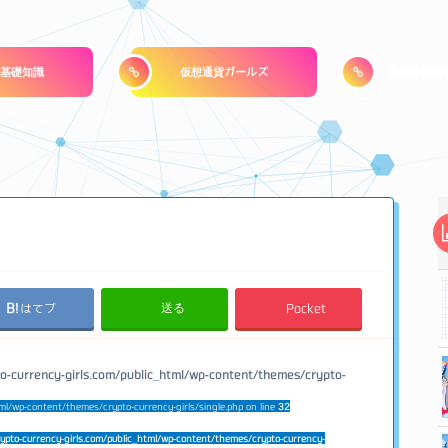
基礎知識
仮想通貨ガールズ
仮想通貨取
送る
はてブ
Pocket
o-currency-girls.com/public_html/wp-content/themes/crypto-
ml/wp-content/themes/crypto-currency-girls/single.php on line
32
ypto-currency-girls.com/public_html/wp-content/themes/crypto-currency-