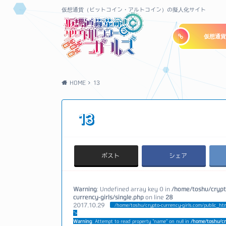
仮想通貨（ビットコイン・アルトコイン）の擬人化サイト
仮想通貨
HOME
13
13
ポスト
シェア
Warning
: Undefined array key 0 in
/home/toshu/crypt
currency-girls/single.php
on line
28
2017.10.29
/home/toshu/crypto-currency-girls.com/public_ht
">
Warning
: Attempt to read property "name" on null in
/home/toshu/cr