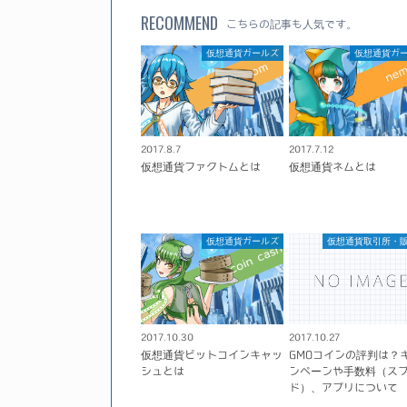
RECOMMEND
こちらの記事も人気です。
仮想通貨ガールズ
仮想通貨ガ
2017.8.7
2017.7.12
仮想通貨ファクトムとは
仮想通貨ネムとは
仮想通貨ガールズ
仮想通貨取引所・
2017.10.30
2017.10.27
仮想通貨ビットコインキャッ
GMOコインの評判は？
シュとは
ンペーンや手数料（ス
ド）、アプリについて