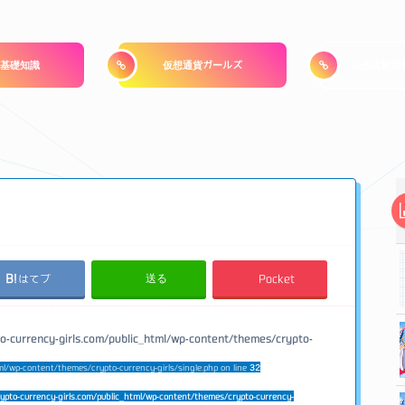
基礎知識
仮想通貨ガールズ
仮想通貨取
送る
はてブ
Pocket
o-currency-girls.com/public_html/wp-content/themes/crypto-
ml/wp-content/themes/crypto-currency-girls/single.php on line
32
ypto-currency-girls.com/public_html/wp-content/themes/crypto-currency-