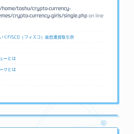
/home/toshu/crypto-currency-
mes/crypto-currency-girls/single.php
on line
いくFISCO（フィスコ）仮想通貨取引所
ューとは
ークとは