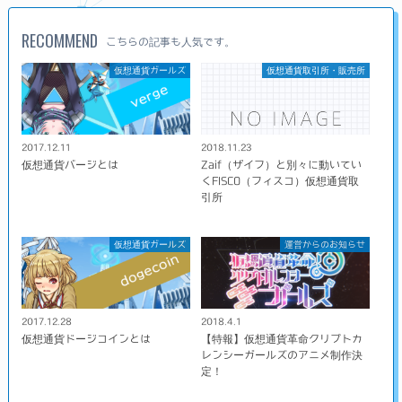
RECOMMEND
こちらの記事も人気です。
仮想通貨ガールズ
仮想通貨取引所・販売所
2017.12.11
2018.11.23
仮想通貨バージとは
Zaif（ザイフ）と別々に動いてい
くFISCO（フィスコ）仮想通貨取
引所
仮想通貨ガールズ
運営からのお知らせ
2017.12.28
2018.4.1
仮想通貨ドージコインとは
【特報】仮想通貨革命クリプトカ
レンシーガールズのアニメ制作決
定！