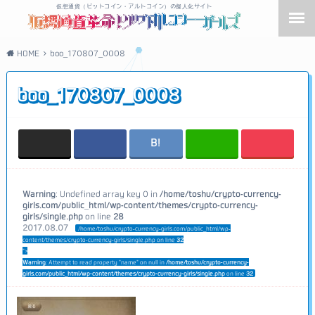
仮想通貨（ビットコイン・アルトコイン）の擬人化サイト
HOME
boo_170807_0008
boo_170807_0008
Warning
: Undefined array key 0 in
/home/toshu/crypto-currency-
girls.com/public_html/wp-content/themes/crypto-currency-
girls/single.php
on line
28
2017.08.07
/home/toshu/crypto-currency-girls.com/public_html/wp-
content/themes/crypto-currency-girls/single.php on line
32
">
Warning
: Attempt to read property "name" on null in
/home/toshu/crypto-currency-
girls.com/public_html/wp-content/themes/crypto-currency-girls/single.php
on line
32