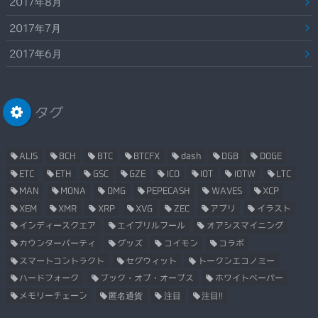
2017年8月
2017年7月
2017年6月
タグ
ALIS
BCH
BTC
BTCFX
dash
DGB
DOGE
ETC
ETH
GSC
GZE
ICO
IOT
IOTW
LTC
MAN
MONA
OMG
PEPECASH
WAVES
XCP
XEM
XMR
XRP
XVG
ZEC
アプリ
イラスト
インディースクエア
エイプリルフール
オアシスマイニング
カウンターパーティ
グッズ
コイモン
コラボ
スマートコントラクト
セグウィット
トークンエコノミー
ハードフォーク
ブック・オブ・オーブス
ホワイトペーパー
メモリーチェーン
匿名通貨
注目
注目!!