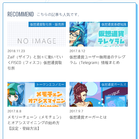
RECOMMEND
こちらの記事も人気です。
仮想通貨取引所・販売所
仮想通貨基礎知識
2018.11.23
2017.8.12
Zaif（ザイフ）と別々に動いてい
仮想通貨ユーザー御用達のテレグ
くFISCO（フィスコ）仮想通貨取
ラム（Telegram）情報まとめ
引所
トークンエコノミー
仮想通貨ガールズ
2017.8.8
2017.9.7
メモリーチェーン（メモチェン）
仮想通貨オーガーとは
とオアシスマイニングの始め方
【設定・登録方法】