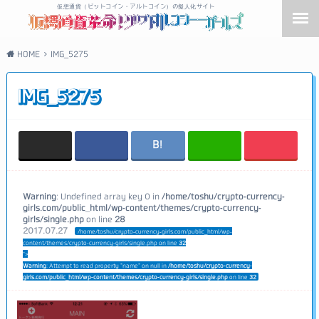
仮想通貨（ビットコイン・アルトコイン）の擬人化サイト
HOME
IMG_5275
IMG_5275
Warning
: Undefined array key 0 in
/home/toshu/crypto-currency-
girls.com/public_html/wp-content/themes/crypto-currency-
girls/single.php
on line
28
2017.07.27
/home/toshu/crypto-currency-girls.com/public_html/wp-
content/themes/crypto-currency-girls/single.php on line
32
">
Warning
: Attempt to read property "name" on null in
/home/toshu/crypto-currency-
girls.com/public_html/wp-content/themes/crypto-currency-girls/single.php
on line
32