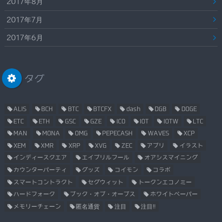
2017年8月
2017年7月
2017年6月
タグ
ALIS
BCH
BTC
BTCFX
dash
DGB
DOGE
ETC
ETH
GSC
GZE
ICO
IOT
IOTW
LTC
MAN
MONA
OMG
PEPECASH
WAVES
XCP
XEM
XMR
XRP
XVG
ZEC
アプリ
イラスト
インディースクエア
エイプリルフール
オアシスマイニング
カウンターパーティ
グッズ
コイモン
コラボ
スマートコントラクト
セグウィット
トークンエコノミー
ハードフォーク
ブック・オブ・オーブス
ホワイトペーパー
メモリーチェーン
匿名通貨
注目
注目!!