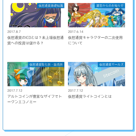
仮想通貨基礎知識
運営からのお知らせ
2017.8.7
2017.6.14
仮想通貨のICOとは？未上場仮想通
仮想通貨キャラクターの二次使用
貨への投資は儲かる？
について
仮想通貨取引所・販売所
仮想通貨ガールズ
2017.7.12
2017.7.12
アルトコインが豊富なザイフでト
仮想通貨ライトコインとは
ークンエコノミー