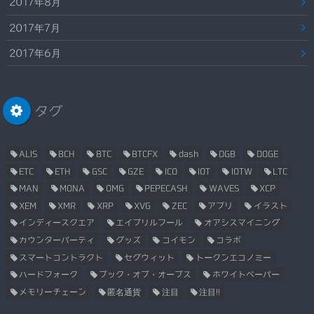
2017年8月
2017年7月
2017年6月
タグ
ALIS
BCH
BTC
BTCFX
dash
DGB
DOGE
ETC
ETH
GSC
GZE
ICO
IOT
IOTW
LTC
MAN
MONA
OMG
PEPECASH
WAVES
XCP
XEM
XMR
XRP
XVG
ZEC
アプリ
イラスト
インディースクエア
エイプリルフール
オアシスマイニング
カウンターパーティ
グッズ
コイモン
コラボ
スマートコントラクト
セグウィット
トークンエコノミー
ハードフォーク
ブック・オブ・オーブス
ホワイトペーパー
メモリーチェーン
匿名通貨
注目
注目!!