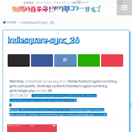
仮想通貨（ビットコイン・アルトコイン）の擬人化サイト
HOME
indiesquare-sync_26
indiesquare-sync_26
Warning
: Undefined array key 0 in
/home/toshu/crypto-currency-
girls.com/public_html/wp-content/themes/crypto-currency-
girls/single.php
on line
28
2017.08.07
/home/toshu/crypto-currency-girls.com/public_html/wp-
content/themes/crypto-currency-girls/single.php on line
32
">
Warning
: Attempt to read property "name" on null in
/home/toshu/crypto-currency-
girls.com/public_html/wp-content/themes/crypto-currency-girls/single.php
on line
32