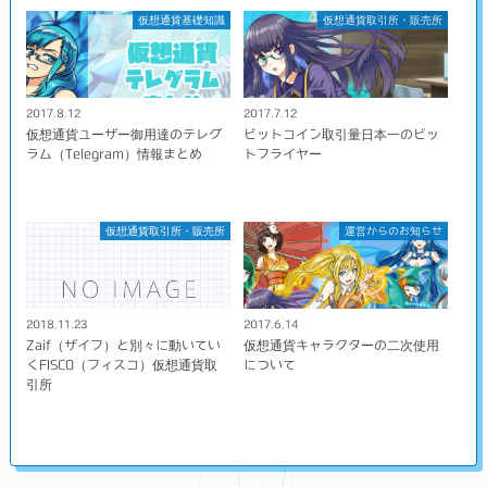
仮想通貨基礎知識
仮想通貨取引所・販売所
2017.8.12
2017.7.12
仮想通貨ユーザー御用達のテレグ
ビットコイン取引量日本一のビッ
ラム（Telegram）情報まとめ
トフライヤー
仮想通貨取引所・販売所
運営からのお知らせ
2018.11.23
2017.6.14
Zaif（ザイフ）と別々に動いてい
仮想通貨キャラクターの二次使用
くFISCO（フィスコ）仮想通貨取
について
引所