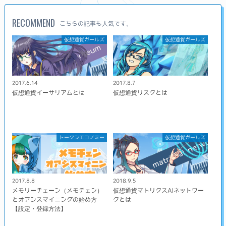
RECOMMEND
こちらの記事も人気です。
仮想通貨ガールズ
仮想通貨ガールズ
2017.6.14
2017.8.7
仮想通貨イーサリアムとは
仮想通貨リスクとは
トークンエコノミー
仮想通貨ガールズ
2017.8.8
2018.9.5
メモリーチェーン（メモチェン）
仮想通貨マトリクスAIネットワー
とオアシスマイニングの始め方
クとは
【設定・登録方法】