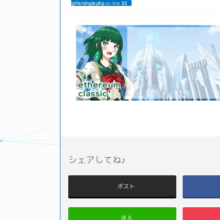
girls/single.php
on line
32
シェアしてね♪
ポスト
送る