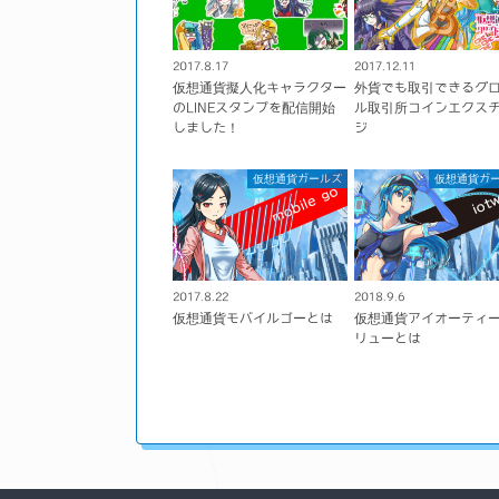
2017.8.17
2017.12.11
仮想通貨擬人化キャラクター
外貨でも取引できるグ
のLINEスタンプを配信開始
ル取引所コインエクス
しました！
ジ
仮想通貨ガールズ
仮想通貨ガ
2017.8.22
2018.9.6
仮想通貨モバイルゴーとは
仮想通貨アイオーティ
リューとは