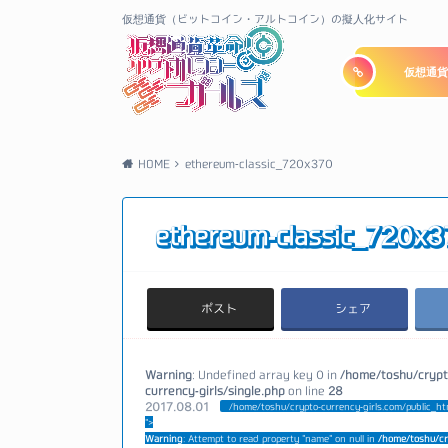
仮想通貨（ビットコイン・アルトコイン）の擬人化サイト
仮想通貨
HOME
ethereum-classic_720x370
ethereum-classic_720x
ポスト
シェア
Warning
: Undefined array key 0 in
/home/toshu/crypt
currency-girls/single.php
on line
28
2017.08.01
/home/toshu/crypto-currency-girls.com/public_ht
">
Warning
: Attempt to read property "name" on null in
/home/toshu/cr