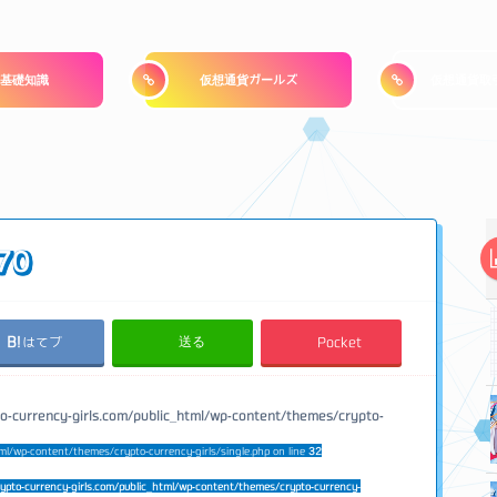
基礎知識
仮想通貨ガールズ
仮想通貨取
370
送る
はてブ
Pocket
o-currency-girls.com/public_html/wp-content/themes/crypto-
ml/wp-content/themes/crypto-currency-girls/single.php on line
32
ypto-currency-girls.com/public_html/wp-content/themes/crypto-currency-