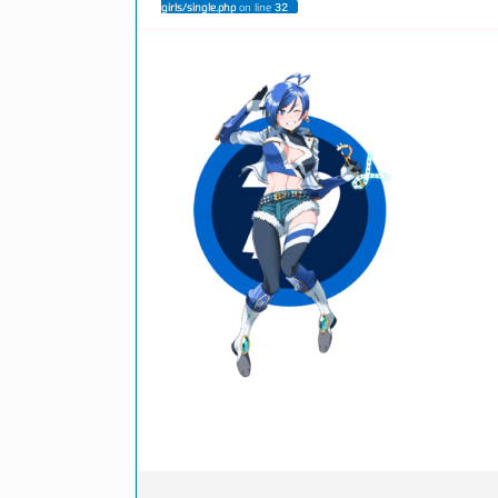
girls/single.php
on line
32