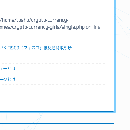
/home/toshu/crypto-currency-
mes/crypto-currency-girls/single.php
on line
いくFISCO（フィスコ）仮想通貨取引所
ューとは
ークとは