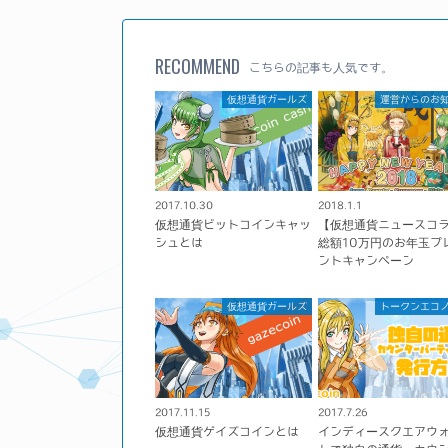
RECOMMEND
こちらの記事も人気です。
仮想通貨ガールズ
運営からのお
2017.10.30
2018.1.1
仮想通貨ビットコインキャッ
【仮想通貨ニュースコ
シュとは
総額10万円のお年玉プ
ントキャンペーン
仮想通貨ガールズ
トークンエコ
2017.11.15
2017.7.26
仮想通貨ゲイズコインとは
インディースクエアウ