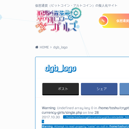
仮想通貨（ビットコイン・アルトコイン）の擬人化サイト
仮想通貨
HOME
dgb_logo
dgb_logo
ポスト
シェア
Warning
: Undefined array key 0 in
/home/toshu/crypt
currency-girls/single.php
on line
28
2017.10.30
/home/toshu/crypto-currency-girls.com/public_ht
">
Warning
: Attempt to read property "name" on null in
/home/toshu/cr