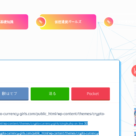
基礎知識
仮想通貨ガールズ
仮想通貨取
送る
はてブ
Pocket
o-currency-girls.com/public_html/wp-content/themes/crypto-
ml/wp-content/themes/crypto-currency-girls/single.php on line
32
ypto-currency-girls.com/public_html/wp-content/themes/crypto-currency-