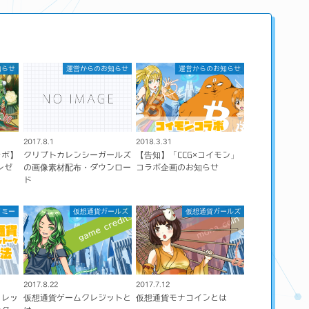
知らせ
運営からのお知らせ
運営からのお知らせ
2017.8.1
2018.3.31
ラボ】
クリプトカレンシーガールズ
【告知】「CCG×コイモン」
レゼ
の画像素材配布・ダウンロー
コラボ企画のお知らせ
ド
ノミー
仮想通貨ガールズ
仮想通貨ガールズ
2017.8.22
2017.7.12
ォレッ
仮想通貨ゲームクレジットと
仮想通貨モナコインとは