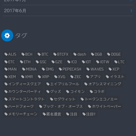
2017年6月
タグ
ALIS
BCH
BTC
BTCFX
dash
DGB
DOGE
ETC
ETH
GSC
GZE
ICO
IOT
IOTW
LTC
MAN
MONA
OMG
PEPECASH
WAVES
XCP
XEM
XMR
XRP
XVG
ZEC
アプリ
イラスト
インディースクエア
エイプリルフール
オアシスマイニング
カウンターパーティ
グッズ
コイモン
コラボ
スマートコントラクト
セグウィット
トークンエコノミー
ハードフォーク
ブック・オブ・オーブス
ホワイトペーパー
メモリーチェーン
匿名通貨
注目
注目!!