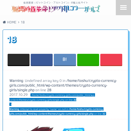
仮想通貨（ビットコイン・アルトコイン）の擬人化サイト
HOME
18
18
Warning
: Undefined array key 0 in
/home/toshu/crypto-currency-
girls.com/public_html/wp-content/themes/crypto-currency-
girls/single.php
on line
28
2017.10.29
/home/toshu/crypto-currency-girls.com/public_html/wp-
content/themes/crypto-currency-girls/single.php on line
32
">
Warning
: Attempt to read property "name" on null in
/home/toshu/crypto-currency-
girls.com/public_html/wp-content/themes/crypto-currency-girls/single.php
on line
32