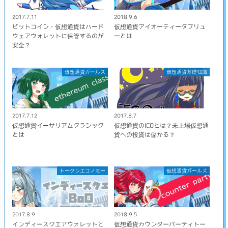
2017.7.11
2018.9.6
ビットコイン・仮想通貨はハード
仮想通貨アイオーティーダブリュ
ウェアウォレットに保管するのが
ーとは
安全？
仮想通貨ガールズ
仮想通貨基礎知識
2017.7.12
2017.8.7
仮想通貨イーサリアムクラシック
仮想通貨のICOとは？未上場仮想通
とは
貨への投資は儲かる？
トークンエコノミー
仮想通貨ガールズ
2017.8.9
2018.9.5
インディースクエアウォレットと
仮想通貨カウンターパーティトー