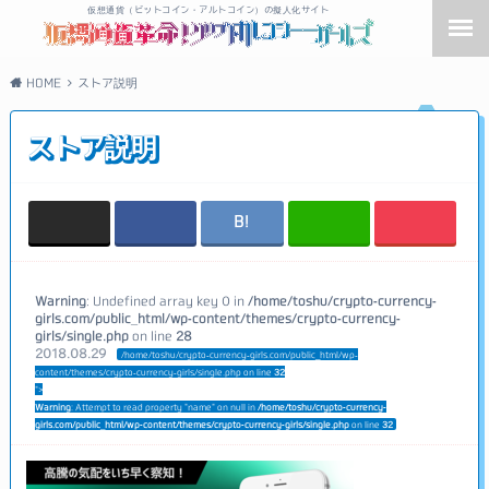
仮想通貨（ビットコイン・アルトコイン）の擬人化サイト
HOME
ストア説明
ストア説明
Warning
: Undefined array key 0 in
/home/toshu/crypto-currency-
girls.com/public_html/wp-content/themes/crypto-currency-
girls/single.php
on line
28
2018.08.29
/home/toshu/crypto-currency-girls.com/public_html/wp-
content/themes/crypto-currency-girls/single.php on line
32
">
Warning
: Attempt to read property "name" on null in
/home/toshu/crypto-currency-
girls.com/public_html/wp-content/themes/crypto-currency-girls/single.php
on line
32