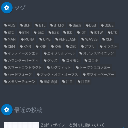
タグ
ALIS
BCH
BTC
BTCFX
dash
DGB
DOGE
ETC
ETH
GSC
GZE
ICO
IOT
IOTW
LTC
MAN
MONA
OMG
PEPECASH
WAVES
XCP
XEM
XMR
XRP
XVG
ZEC
アプリ
イラスト
インディースクエア
エイプリルフール
オアシスマイニング
カウンターパーティ
グッズ
コイモン
コラボ
スマートコントラクト
セグウィット
トークンエコノミー
ハードフォーク
ブック・オブ・オーブス
ホワイトペーパー
メモリーチェーン
匿名通貨
注目
注目!!
最近の投稿
Zaif（ザイフ）と別々に動いていく