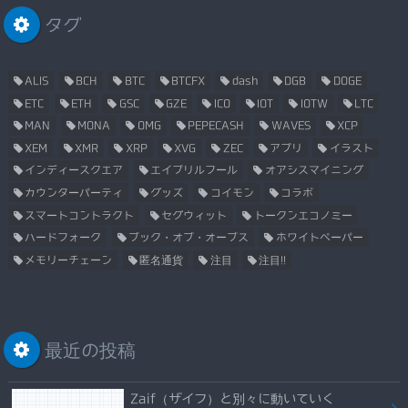
タグ
ALIS
BCH
BTC
BTCFX
dash
DGB
DOGE
ETC
ETH
GSC
GZE
ICO
IOT
IOTW
LTC
MAN
MONA
OMG
PEPECASH
WAVES
XCP
XEM
XMR
XRP
XVG
ZEC
アプリ
イラスト
インディースクエア
エイプリルフール
オアシスマイニング
カウンターパーティ
グッズ
コイモン
コラボ
スマートコントラクト
セグウィット
トークンエコノミー
ハードフォーク
ブック・オブ・オーブス
ホワイトペーパー
メモリーチェーン
匿名通貨
注目
注目!!
最近の投稿
Zaif（ザイフ）と別々に動いていく