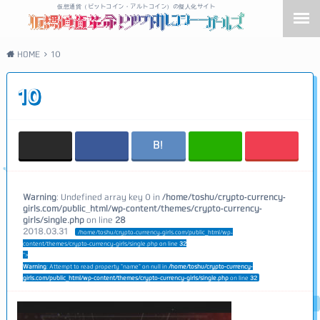
仮想通貨（ビットコイン・アルトコイン）の擬人化サイト
HOME
10
10
Warning
: Undefined array key 0 in
/home/toshu/crypto-currency-
girls.com/public_html/wp-content/themes/crypto-currency-
girls/single.php
on line
28
2018.03.31
/home/toshu/crypto-currency-girls.com/public_html/wp-
content/themes/crypto-currency-girls/single.php on line
32
">
Warning
: Attempt to read property "name" on null in
/home/toshu/crypto-currency-
girls.com/public_html/wp-content/themes/crypto-currency-girls/single.php
on line
32