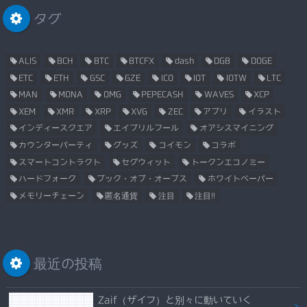
タグ
ALIS
BCH
BTC
BTCFX
dash
DGB
DOGE
ETC
ETH
GSC
GZE
ICO
IOT
IOTW
LTC
MAN
MONA
OMG
PEPECASH
WAVES
XCP
XEM
XMR
XRP
XVG
ZEC
アプリ
イラスト
インディースクエア
エイプリルフール
オアシスマイニング
カウンターパーティ
グッズ
コイモン
コラボ
スマートコントラクト
セグウィット
トークンエコノミー
ハードフォーク
ブック・オブ・オーブス
ホワイトペーパー
メモリーチェーン
匿名通貨
注目
注目!!
最近の投稿
Zaif（ザイフ）と別々に動いていく