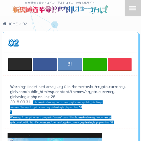
仮想通貨（ビットコイン・アルトコイン）の擬人化サイト
HOME
02
02
Warning
: Undefined array key 0 in
/home/toshu/crypto-currency-
girls.com/public_html/wp-content/themes/crypto-currency-
girls/single.php
on line
28
2018.03.31
/home/toshu/crypto-currency-girls.com/public_html/wp-
content/themes/crypto-currency-girls/single.php on line
32
">
Warning
: Attempt to read property "name" on null in
/home/toshu/crypto-currency-
girls.com/public_html/wp-content/themes/crypto-currency-girls/single.php
on line
32