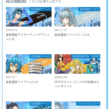
RECOMMEND
こちらの記事も人気です。
仮想通貨ガールズ
仮想通貨ガールズ
2018.9.6
2017.7.12
仮想通貨アイオーティーダブリュ
仮想通貨ライトコインとは
ーとは
仮想通貨ガールズ
仮想通貨取引所・販売所
2017.8.7
2018.8.30
仮想通貨ファクトムとは
MT4でビットコインFXが自動なビ
ットポイント
仮想通貨ガールズ
トークンエコノミー