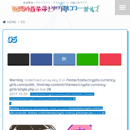
仮想通貨（ビットコイン・アルトコイン）の擬人化サイト
HOME
05
05
Warning
: Undefined array key 0 in
/home/toshu/crypto-currency-
girls.com/public_html/wp-content/themes/crypto-currency-
girls/single.php
on line
28
2017.10.29
/home/toshu/crypto-currency-girls.com/public_html/wp-
content/themes/crypto-currency-girls/single.php on line
32
">
Warning
: Attempt to read property "name" on null in
/home/toshu/crypto-currency-
girls.com/public_html/wp-content/themes/crypto-currency-girls/single.php
on line
32