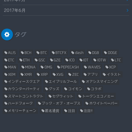
2017年6月
タグ
ALIS
BCH
BTC
BTCFX
dash
DGB
DOGE
ETC
ETH
GSC
GZE
ICO
IOT
IOTW
LTC
MAN
MONA
OMG
PEPECASH
WAVES
XCP
XEM
XMR
XRP
XVG
ZEC
アプリ
イラスト
インディースクエア
エイプリルフール
オアシスマイニング
カウンターパーティ
グッズ
コイモン
コラボ
スマートコントラクト
セグウィット
トークンエコノミー
ハードフォーク
ブック・オブ・オーブス
ホワイトペーパー
メモリーチェーン
匿名通貨
注目
注目!!