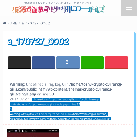
仮想通貨（ビットコイン・アルトコイン）の擬人化サイト
HOME
a_170727_0002
a_170727_0002
Warning
: Undefined array key 0 in
/home/toshu/crypto-currency-
girls.com/public_html/wp-content/themes/crypto-currency-
girls/single.php
on line
28
2017.07.27
/home/toshu/crypto-currency-girls.com/public_html/wp-
content/themes/crypto-currency-girls/single.php on line
32
">
Warning
: Attempt to read property "name" on null in
/home/toshu/crypto-currency-
girls.com/public_html/wp-content/themes/crypto-currency-girls/single.php
on line
32