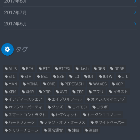
2017年8月
2017年7月
2017年6月
タグ
ALIS
BCH
BTC
BTCFX
dash
DGB
DOGE
ETC
ETH
GSC
GZE
ICO
IOT
IOTW
LTC
MAN
MONA
OMG
PEPECASH
WAVES
XCP
XEM
XMR
XRP
XVG
ZEC
アプリ
イラスト
インディースクエア
エイプリルフール
オアシスマイニング
カウンターパーティ
グッズ
コイモン
コラボ
スマートコントラクト
セグウィット
トークンエコノミー
ハードフォーク
ブック・オブ・オーブス
ホワイトペーパー
メモリーチェーン
匿名通貨
注目
注目!!