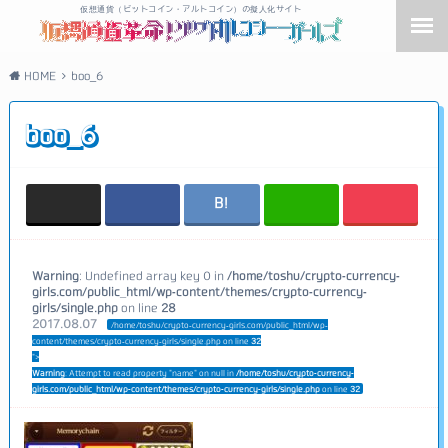
仮想通貨（ビットコイン・アルトコイン）の擬人化サイト
HOME
boo_6
boo_6
Warning
: Undefined array key 0 in
/home/toshu/crypto-currency-
girls.com/public_html/wp-content/themes/crypto-currency-
girls/single.php
on line
28
2017.08.07
/home/toshu/crypto-currency-girls.com/public_html/wp-
content/themes/crypto-currency-girls/single.php on line
32
">
Warning
: Attempt to read property "name" on null in
/home/toshu/crypto-currency-
girls.com/public_html/wp-content/themes/crypto-currency-girls/single.php
on line
32