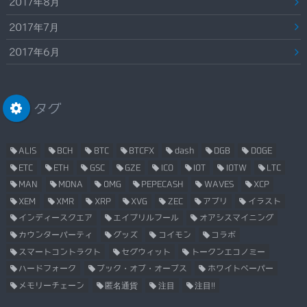
2017年8月
2017年7月
2017年6月
タグ
ALIS
BCH
BTC
BTCFX
dash
DGB
DOGE
ETC
ETH
GSC
GZE
ICO
IOT
IOTW
LTC
MAN
MONA
OMG
PEPECASH
WAVES
XCP
XEM
XMR
XRP
XVG
ZEC
アプリ
イラスト
インディースクエア
エイプリルフール
オアシスマイニング
カウンターパーティ
グッズ
コイモン
コラボ
スマートコントラクト
セグウィット
トークンエコノミー
ハードフォーク
ブック・オブ・オーブス
ホワイトペーパー
メモリーチェーン
匿名通貨
注目
注目!!