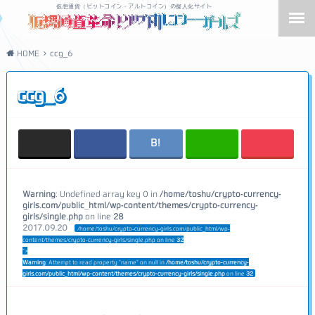
仮想通貨（ビットコイン・アルトコイン）の擬人化サイト
HOME
ccg_6
ccg_6
Warning
: Undefined array key 0 in
/home/toshu/crypto-currency-
girls.com/public_html/wp-content/themes/crypto-currency-
girls/single.php
on line
28
2017.09.20
/home/toshu/crypto-currency-girls.com/public_html/wp-
content/themes/crypto-currency-girls/single.php on line
32
">
Warning
: Attempt to read property "name" on null in
/home/toshu/crypto-currency-
girls.com/public_html/wp-content/themes/crypto-currency-girls/single.php
on line
32