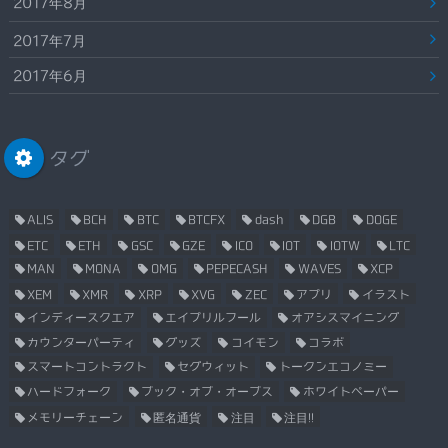
2017年8月
2017年7月
2017年6月
タグ
ALIS
BCH
BTC
BTCFX
dash
DGB
DOGE
ETC
ETH
GSC
GZE
ICO
IOT
IOTW
LTC
MAN
MONA
OMG
PEPECASH
WAVES
XCP
XEM
XMR
XRP
XVG
ZEC
アプリ
イラスト
インディースクエア
エイプリルフール
オアシスマイニング
カウンターパーティ
グッズ
コイモン
コラボ
スマートコントラクト
セグウィット
トークンエコノミー
ハードフォーク
ブック・オブ・オーブス
ホワイトペーパー
メモリーチェーン
匿名通貨
注目
注目!!