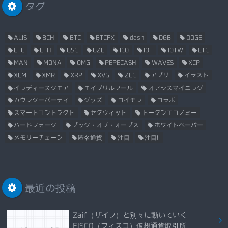
タグ
ALIS
BCH
BTC
BTCFX
dash
DGB
DOGE
ETC
ETH
GSC
GZE
ICO
IOT
IOTW
LTC
MAN
MONA
OMG
PEPECASH
WAVES
XCP
XEM
XMR
XRP
XVG
ZEC
アプリ
イラスト
インディースクエア
エイプリルフール
オアシスマイニング
カウンターパーティ
グッズ
コイモン
コラボ
スマートコントラクト
セグウィット
トークンエコノミー
ハードフォーク
ブック・オブ・オーブス
ホワイトペーパー
メモリーチェーン
匿名通貨
注目
注目!!
最近の投稿
Zaif（ザイフ）と別々に動いていく
FISCO（フィスコ）仮想通貨取引所