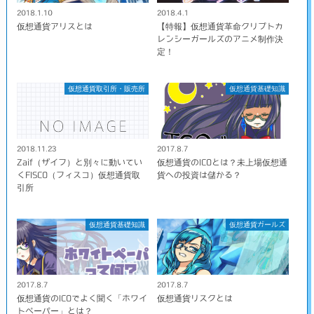
2018.1.10
2018.4.1
仮想通貨アリスとは
【特報】仮想通貨革命クリプトカ
レンシーガールズのアニメ制作決
定！
仮想通貨取引所・販売所
仮想通貨基礎知識
2018.11.23
2017.8.7
Zaif（ザイフ）と別々に動いてい
仮想通貨のICOとは？未上場仮想通
くFISCO（フィスコ）仮想通貨取
貨への投資は儲かる？
引所
仮想通貨基礎知識
仮想通貨ガールズ
2017.8.7
2017.8.7
仮想通貨のICOでよく聞く「ホワイ
仮想通貨リスクとは
トペーパー」とは？