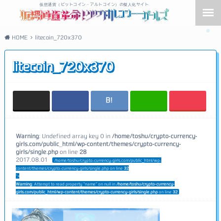
仮想通貨（ビットコイン・アルトコイン）の擬人化サイト
HOME
litecoin_720x370
litecoin_720x370
Warning
: Undefined array key 0 in
/home/toshu/crypto-currency-
girls.com/public_html/wp-content/themes/crypto-currency-
girls/single.php
on line
28
2017.08.01
/home/toshu/crypto-currency-girls.com/public_html/wp-
content/themes/crypto-currency-girls/single.php on line
32
">
Warning
: Attempt to read property "name" on null in
/home/toshu/crypto-currency-
girls.com/public_html/wp-content/themes/crypto-currency-girls/single.php
on line
32