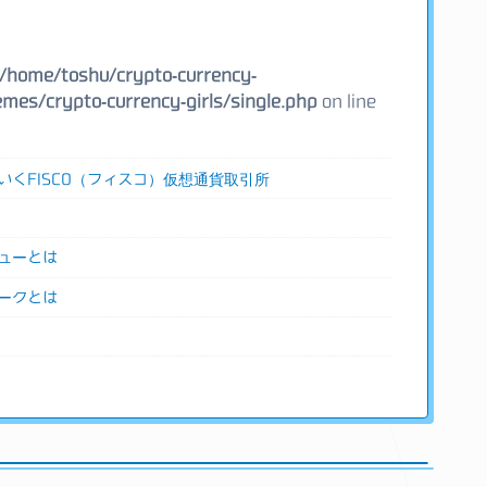
/home/toshu/crypto-currency-
mes/crypto-currency-girls/single.php
on line
いくFISCO（フィスコ）仮想通貨取引所
ューとは
ークとは