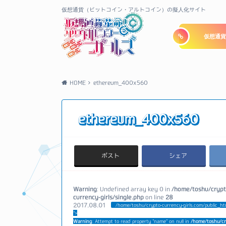
仮想通貨（ビットコイン・アルトコイン）の擬人化サイト
仮想通貨
HOME
ethereum_400x560
ethereum_400x560
ポスト
シェア
Warning
: Undefined array key 0 in
/home/toshu/crypt
currency-girls/single.php
on line
28
2017.08.01
/home/toshu/crypto-currency-girls.com/public_ht
">
Warning
: Attempt to read property "name" on null in
/home/toshu/cr