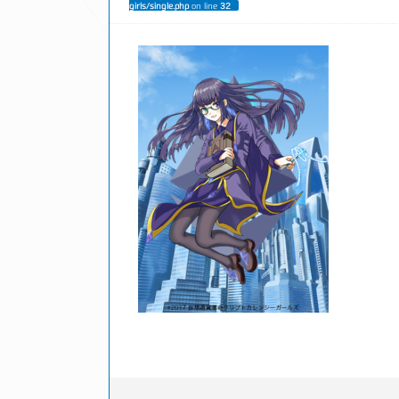
girls/single.php
on line
32