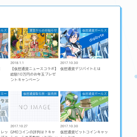
ールズ
運営からのお知らせ
仮想通貨ガールズ
2018.1.1
2017.10.30
は
【仮想通貨ニュースコラボ】
仮想通貨デジバイトとは
総額10万円のお年玉プレゼ
ントキャンペーン
ノミー
仮想通貨取引所・販売所
仮想通貨ガールズ
2017.10.27
2017.10.30
ォレッ
GMOコインの評判は？キャ
仮想通貨ビットコインキャッ