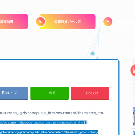
基礎知識
仮想通貨ガールズ
仮想通貨取
送る
はてブ
Pocket
o-currency-girls.com/public_html/wp-content/themes/crypto-
ml/wp-content/themes/crypto-currency-girls/single.php on line
32
ypto-currency-girls.com/public_html/wp-content/themes/crypto-currency-