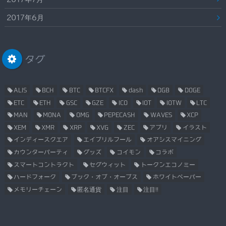
2017年6月
タグ
ALIS
BCH
BTC
BTCFX
dash
DGB
DOGE
ETC
ETH
GSC
GZE
ICO
IOT
IOTW
LTC
MAN
MONA
OMG
PEPECASH
WAVES
XCP
XEM
XMR
XRP
XVG
ZEC
アプリ
イラスト
インディースクエア
エイプリルフール
オアシスマイニング
カウンターパーティ
グッズ
コイモン
コラボ
スマートコントラクト
セグウィット
トークンエコノミー
ハードフォーク
ブック・オブ・オーブス
ホワイトペーパー
メモリーチェーン
匿名通貨
注目
注目!!