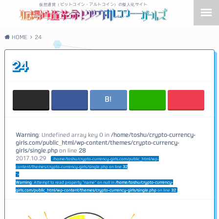
仮想通貨（ビットコイン・アルトコイン）の擬人化サイト
HOME
24
24
Warning
: Undefined array key 0 in
/home/toshu/crypto-currency-
girls.com/public_html/wp-content/themes/crypto-currency-
girls/single.php
on line
28
2017.10.29
/home/toshu/crypto-currency-girls.com/public_html/wp-
content/themes/crypto-currency-girls/single.php on line
32
">
Warning
: Attempt to read property "name" on null in
/home/toshu/crypto-currency-
girls.com/public_html/wp-content/themes/crypto-currency-girls/single.php
on line
32