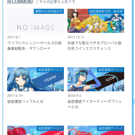
RECOMMEND
こちらの記事も人気です。
運営からのお知らせ
仮想通貨取引所・販売所
2017.8.1
2017.12.11
クリプトカレンシーガールズの画
外貨でも取引できるグローバル取
像素材配布・ダウンロード
引所コインエクスチェンジ
仮想通貨ガールズ
仮想通貨ガールズ
2017.6.19
2018.9.6
仮想通貨リップルとは
仮想通貨アイオーティーダブリュ
ーとは
仮想通貨ガールズ
仮想通貨ガールズ