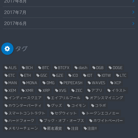
2017年8月
2017年7月
2017年6月
タグ
ALIS
BCH
BTC
BTCFX
dash
DGB
DOGE
ETC
ETH
GSC
GZE
ICO
IOT
IOTW
LTC
MAN
MONA
OMG
PEPECASH
WAVES
XCP
XEM
XMR
XRP
XVG
ZEC
アプリ
イラスト
インディースクエア
エイプリルフール
オアシスマイニング
カウンターパーティ
グッズ
コイモン
コラボ
スマートコントラクト
セグウィット
トークンエコノミー
ハードフォーク
ブック・オブ・オーブス
ホワイトペーパー
メモリーチェーン
匿名通貨
注目
注目!!