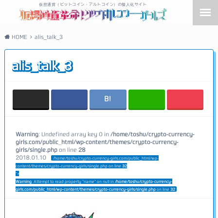
仮想通貨（ビットコイン・アルトコイン）の擬人化サイト
HOME
alis_talk_3
alis_talk_3
Warning
: Undefined array key 0 in
/home/toshu/crypto-currency-
girls.com/public_html/wp-content/themes/crypto-currency-
girls/single.php
on line
28
2018.01.10
/home/toshu/crypto-currency-girls.com/public_html/wp-
content/themes/crypto-currency-girls/single.php on line
32
">
Warning
: Attempt to read property "name" on null in
/home/toshu/crypto-currency-
girls.com/public_html/wp-content/themes/crypto-currency-girls/single.php
on line
32