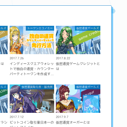
ールズ
トークンエコノミー
仮想通貨ガールズ
2017.7.26
2017.8.22
とは
インディースクエアウォレッ
仮想通貨ゲームクレジットと
トで独自の通貨・カウンター
は
パーティトークンを作成す…
ールズ
仮想通貨取引所・販売所
仮想通貨ガールズ
2017.7.12
2017.9.7
クラシ
ビットコイン取引量日本一の
仮想通貨オーガーとは