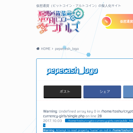
仮想通貨（ビットコイン・アルトコイン）の擬人化サイト
仮想通貨
HOME
pepecash_logo
pepecash_logo
ポスト
シェア
Warning
: Undefined array key 0 in
/home/toshu/crypt
currency-girls/single.php
on line
28
2017.10.03
/home/toshu/crypto-currency-girls.com/public_ht
">
Warning
: Attempt to read property "name" on null in
/home/toshu/cr