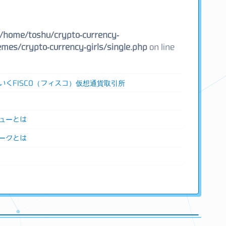
/home/toshu/crypto-currency-
mes/crypto-currency-girls/single.php
on line
いくFISCO（フィスコ）仮想通貨取引所
ューとは
ークとは