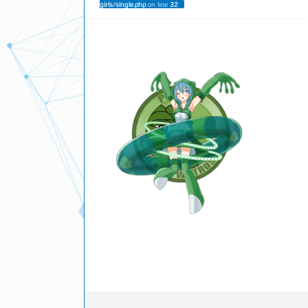
girls/single.php
on line
32