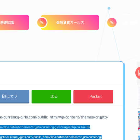
基礎知識
仮想通貨ガールズ
仮想通貨取
送る
はてブ
Pocket
o-currency-girls.com/public_html/wp-content/themes/crypto-
ml/wp-content/themes/crypto-currency-girls/single.php on line
32
ypto-currency-girls.com/public_html/wp-content/themes/crypto-currency-