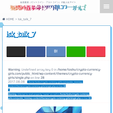
仮想通貨（ビットコイン・アルトコイン）の擬人化サイト
HOME
lsk_talk_7
lsk_talk_7
Warning
: Undefined array key 0 in
/home/toshu/crypto-currency-
girls.com/public_html/wp-content/themes/crypto-currency-
girls/single.php
on line
28
2017.08.08
/home/toshu/crypto-currency-girls.com/public_html/wp-
content/themes/crypto-currency-girls/single.php on line
32
">
Warning
: Attempt to read property "name" on null in
/home/toshu/crypto-currency-
girls.com/public_html/wp-content/themes/crypto-currency-girls/single.php
on line
32