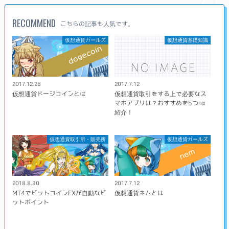
RECOMMEND
こちらの記事も人気です。
仮想通貨ガールズ
仮想通貨基礎知識
2017.12.28
2017.7.12
仮想通貨ドージコインとは
仮想通貨取引をする上で必要なス
マホアプリは？おすすめを5つ+α
紹介！
仮想通貨取引所・販売所
仮想通貨ガールズ
2018.8.30
2017.7.12
MT4でビットコインFXが自動なビ
仮想通貨ネムとは
ットポイント