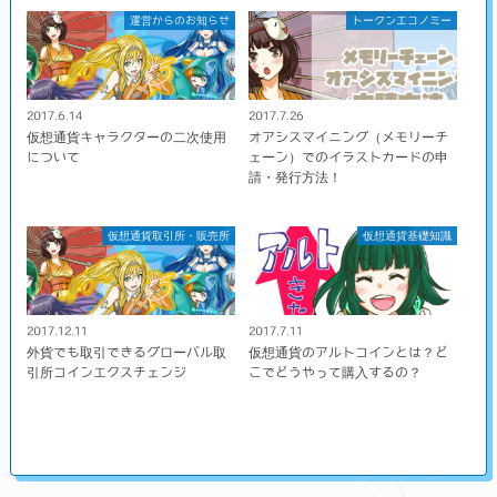
運営からのお知らせ
トークンエコノミー
2017.6.14
2017.7.26
仮想通貨キャラクターの二次使用
オアシスマイニング（メモリーチ
について
ェーン）でのイラストカードの申
請・発行方法！
仮想通貨取引所・販売所
仮想通貨基礎知識
2017.12.11
2017.7.11
外貨でも取引できるグローバル取
仮想通貨のアルトコインとは？ど
引所コインエクスチェンジ
こでどうやって購入するの？