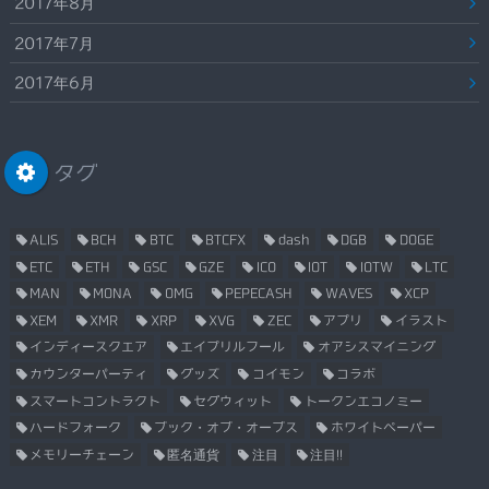
2017年8月
2017年7月
2017年6月
タグ
ALIS
BCH
BTC
BTCFX
dash
DGB
DOGE
ETC
ETH
GSC
GZE
ICO
IOT
IOTW
LTC
MAN
MONA
OMG
PEPECASH
WAVES
XCP
XEM
XMR
XRP
XVG
ZEC
アプリ
イラスト
インディースクエア
エイプリルフール
オアシスマイニング
カウンターパーティ
グッズ
コイモン
コラボ
スマートコントラクト
セグウィット
トークンエコノミー
ハードフォーク
ブック・オブ・オーブス
ホワイトペーパー
メモリーチェーン
匿名通貨
注目
注目!!