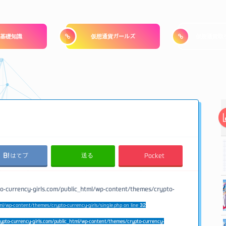
基礎知識
仮想通貨ガールズ
仮想通貨取
送る
はてブ
Pocket
o-currency-girls.com/public_html/wp-content/themes/crypto-
ml/wp-content/themes/crypto-currency-girls/single.php on line
32
ypto-currency-girls.com/public_html/wp-content/themes/crypto-currency-