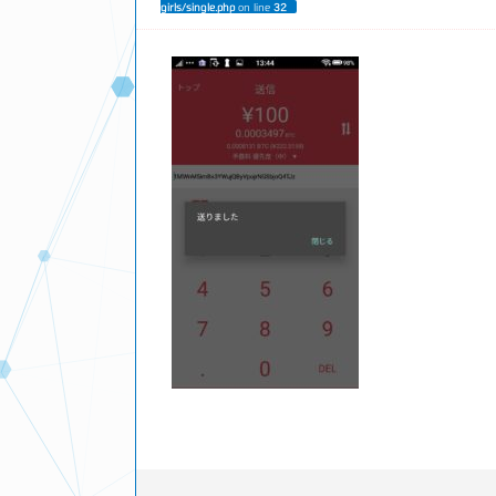
girls/single.php
on line
32