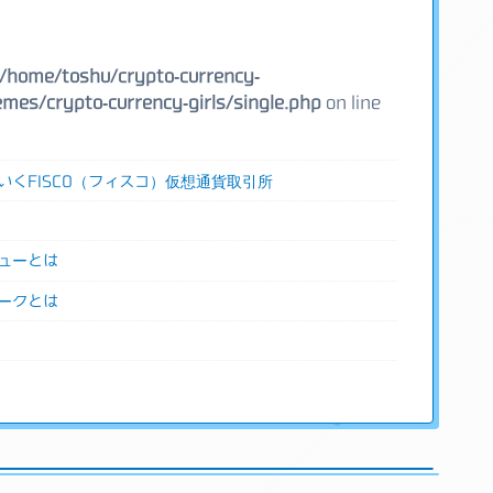
/home/toshu/crypto-currency-
mes/crypto-currency-girls/single.php
on line
いくFISCO（フィスコ）仮想通貨取引所
ューとは
ークとは