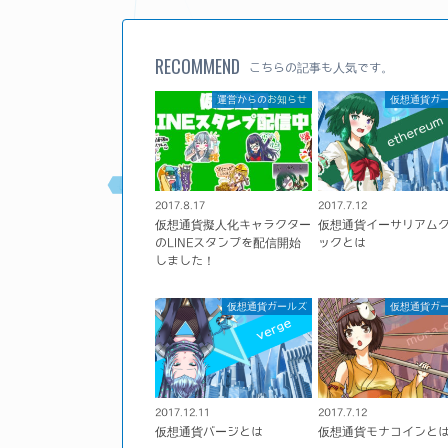
RECOMMEND
こちらの記事も人気です。
運営からのお知らせ
仮想通貨ガ
2017.8.17
2017.7.12
仮想通貨擬人化キャラクター
仮想通貨イーサリアム
のLINEスタンプを配信開始
ックとは
しました！
仮想通貨ガールズ
仮想通貨ガ
2017.12.11
2017.7.12
仮想通貨バージとは
仮想通貨モナコインと