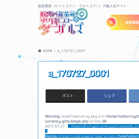
仮想通貨（ビットコイン・アルトコイン）の擬人化サイト
仮想通貨
HOME
a_170727_0001
a_170727_0001
ポスト
シェア
Warning
: Undefined array key 0 in
/home/toshu/crypt
currency-girls/single.php
on line
28
2017.07.27
/home/toshu/crypto-currency-girls.com/public_ht
">
Warning
: Attempt to read property "name" on null in
/home/toshu/cr