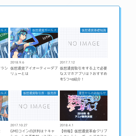
ールズ
仮想通貨ガールズ
仮想通貨基礎知識
2018.9.6
2017.7.12
クラシ
仮想通貨アイオーティーダブ
仮想通貨取引をする上で必要
リューとは
なスマホアプリは？おすすめ
を5つ+α紹介！
ールズ
仮想通貨取引所・販売所
運営からのお知らせ
2017.10.27
2018.4.1
は
GMOコインの評判は？キャ
【特報】仮想通貨革命クリプ