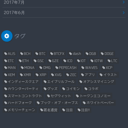
2017年7月
2017年6月
タグ
ALIS
BCH
BTC
BTCFX
dash
DGB
DOGE
ETC
ETH
GSC
GZE
ICO
IOT
IOTW
LTC
MAN
MONA
OMG
PEPECASH
WAVES
XCP
XEM
XMR
XRP
XVG
ZEC
アプリ
イラスト
インディースクエア
エイプリルフール
オアシスマイニング
カウンターパーティ
グッズ
コイモン
コラボ
スマートコントラクト
セグウィット
トークンエコノミー
ハードフォーク
ブック・オブ・オーブス
ホワイトペーパー
メモリーチェーン
匿名通貨
注目
注目!!