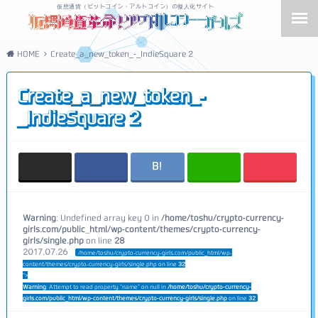
仮想通貨（ビットコイン・アルトコイン）の擬人化サイト
HOME
Create_a_new_token_-_IndieSquare 2
Create_a_new_token_-
_IndieSquare 2
Warning
: Undefined array key 0 in
/home/toshu/crypto-currency-
girls.com/public_html/wp-content/themes/crypto-currency-
girls/single.php
on line
28
2017.07.26
/home/toshu/crypto-currency-girls.com/public_html/wp-
content/themes/crypto-currency-girls/single.php on line
32
">
Warning
: Attempt to read property "name" on null in
/home/toshu/crypto-currency-
girls.com/public_html/wp-content/themes/crypto-currency-girls/single.php
on line
32