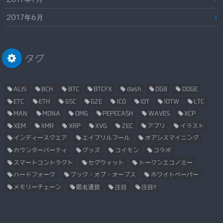
2017年6月
タグ
ALIS
BCH
BTC
BTCFX
dash
DGB
DOGE
ETC
ETH
GSC
GZE
ICO
IOT
IOTW
LTC
MAN
MONA
OMG
PEPECASH
WAVES
XCP
XEM
XMR
XRP
XVG
ZEC
アプリ
イラスト
インディースクエア
エイプリルフール
オアシスマイニング
カウンターパーティ
グッズ
コイモン
コラボ
スマートコントラクト
セグウィット
トークンエコノミー
ハードフォーク
ブック・オブ・オーブス
ホワイトペーパー
メモリーチェーン
匿名通貨
注目
注目!!