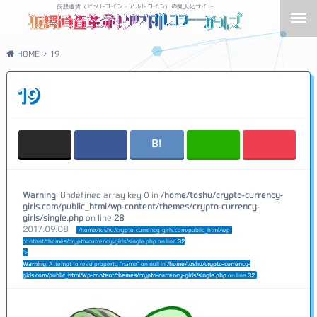
仮想通貨（ビットコイン・アルトコイン）の擬人化サイト
HOME
19
19
Warning
: Undefined array key 0 in
/home/toshu/crypto-currency-
girls.com/public_html/wp-content/themes/crypto-currency-
girls/single.php
on line
28
2017.09.08
/home/toshu/crypto-currency-girls.com/public_html/wp-
content/themes/crypto-currency-girls/single.php on line
32
">
Warning
: Attempt to read property "name" on null in
/home/toshu/crypto-currency-
girls.com/public_html/wp-content/themes/crypto-currency-girls/single.php
on line
32