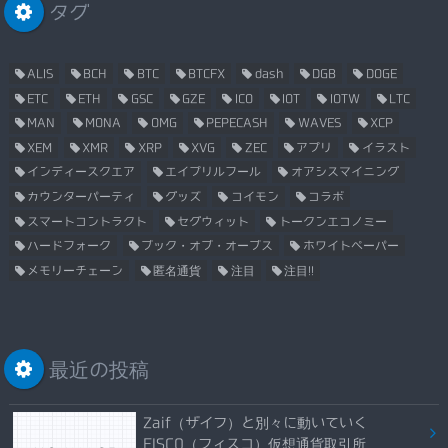
タグ
ALIS
BCH
BTC
BTCFX
dash
DGB
DOGE
ETC
ETH
GSC
GZE
ICO
IOT
IOTW
LTC
MAN
MONA
OMG
PEPECASH
WAVES
XCP
XEM
XMR
XRP
XVG
ZEC
アプリ
イラスト
インディースクエア
エイプリルフール
オアシスマイニング
カウンターパーティ
グッズ
コイモン
コラボ
スマートコントラクト
セグウィット
トークンエコノミー
ハードフォーク
ブック・オブ・オーブス
ホワイトペーパー
メモリーチェーン
匿名通貨
注目
注目!!
最近の投稿
Zaif（ザイフ）と別々に動いていく
FISCO（フィスコ）仮想通貨取引所