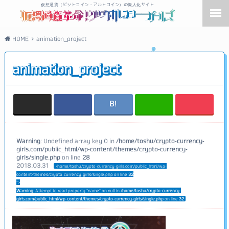
仮想通貨（ビットコイン・アルトコイン）の擬人化サイト
HOME
animation_project
animation_project
Warning
: Undefined array key 0 in
/home/toshu/crypto-currency-
girls.com/public_html/wp-content/themes/crypto-currency-
girls/single.php
on line
28
2018.03.31
/home/toshu/crypto-currency-girls.com/public_html/wp-
content/themes/crypto-currency-girls/single.php on line
32
">
Warning
: Attempt to read property "name" on null in
/home/toshu/crypto-currency-
girls.com/public_html/wp-content/themes/crypto-currency-girls/single.php
on line
32