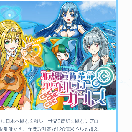
3月に日本へ拠点を移し、世界3箇所を拠点にグロー
所です。 年間取引高が120億米ドルを超え、