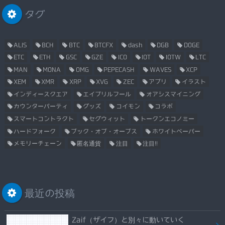
タグ
ALIS
BCH
BTC
BTCFX
dash
DGB
DOGE
ETC
ETH
GSC
GZE
ICO
IOT
IOTW
LTC
MAN
MONA
OMG
PEPECASH
WAVES
XCP
XEM
XMR
XRP
XVG
ZEC
アプリ
イラスト
インディースクエア
エイプリルフール
オアシスマイニング
カウンターパーティ
グッズ
コイモン
コラボ
スマートコントラクト
セグウィット
トークンエコノミー
ハードフォーク
ブック・オブ・オーブス
ホワイトペーパー
メモリーチェーン
匿名通貨
注目
注目!!
最近の投稿
Zaif（ザイフ）と別々に動いていく