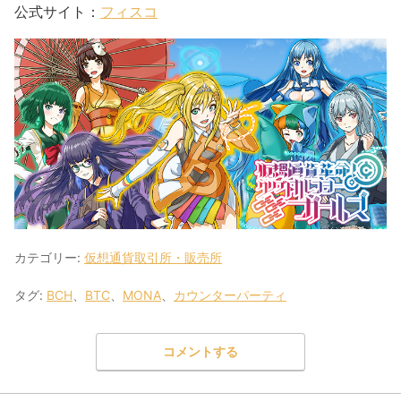
公式サイト：
フィスコ
カテゴリー:
仮想通貨取引所・販売所
タグ:
BCH
、
BTC
、
MONA
、
カウンターパーティ
コメントする